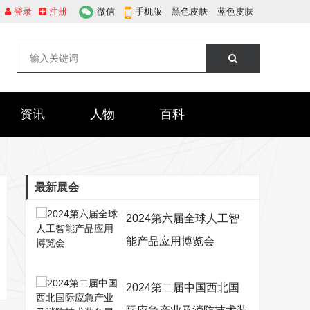
登录
注册
微信
手机版
黑色皮肤
蓝色皮肤
资讯
人物
百科
最新展会
2024第六届全球人工智
能产品应用博览会
2024第二届中国西北国