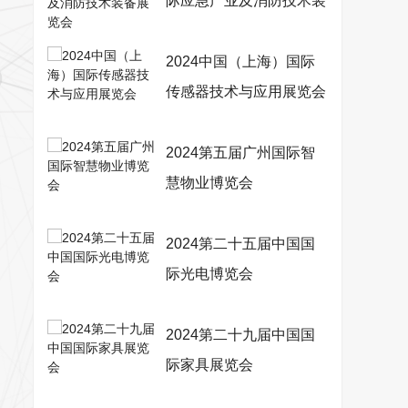
际应急产业及消防技术装
备展览会
2024中国（上海）国际
传感器技术与应用展览会
2024第五届广州国际智
慧物业博览会
2024第二十五届中国国
际光电博览会
2024第二十九届中国国
际家具展览会