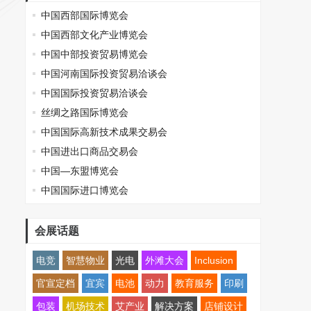
中国西部国际博览会
中国西部文化产业博览会
中国中部投资贸易博览会
中国河南国际投资贸易洽谈会
中国国际投资贸易洽谈会
丝绸之路国际博览会
中国国际高新技术成果交易会
中国进出口商品交易会
中国—东盟博览会
中国国际进口博览会
会展话题
电竞
智慧物业
光电
外滩大会
Inclusion
官宣定档
宜宾
电池
动力
教育服务
印刷
包装
机场技术
艾产业
解决方案
店铺设计